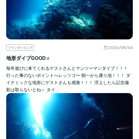
2026/08/04
ファンダイビング
地形ダイブGOOD♬
毎年遊びに来てくれるゲストさんとマンツーマンダイブ！！！
行った事のないポイントへレッツゴー 朝一から通り池！！！ ダ
イナミックな地形にゲストさんも感激！！！ 浮上したら記念撮
影は取らないとね～ タイ…