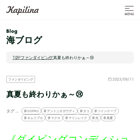
Blog
海ブログ
TOP
ファンダイビング
真夏も終わりかぁ～😢
2023/09/11
ファンダイビング
真夏も終わりかぁ～😢
タグ …
GOPRO
アントニオガウディ
タコ
ツインケーブ
ネムリブカ
マクロ
マリンレイク
光
真夏
《ダイビングコンディショ