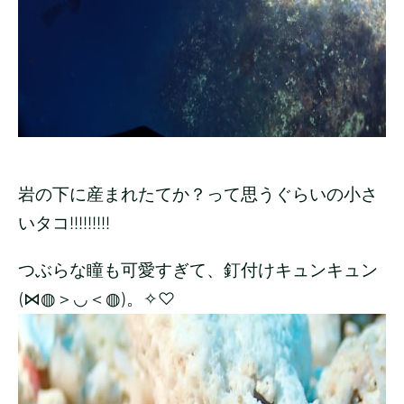
岩の下に産まれたてか？って思うぐらいの小さ
いタコ!!!!!!!!!
つぶらな瞳も可愛すぎて、釘付けキュンキュン
(⋈◍＞◡＜◍)。✧♡