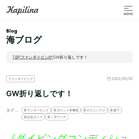
Blog
海ブログ
TOP
ファンダイビング
GW折り返しです！
2023/05/03
ファンダイビング
GW折り返しです！
タグ …
デンターロック
ポイント争奪戦
ロウニンアジ
崖下
記念ダイブ
Ｌ字アーチ
《ダイビングコンディショ