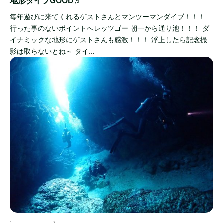
地形ダイブGOOD♬
毎年遊びに来てくれるゲストさんとマンツーマンダイブ！！！
行った事のないポイントへレッツゴー 朝一から通り池！！！ ダ
イナミックな地形にゲストさんも感激！！！ 浮上したら記念撮
影は取らないとね～ タイ…