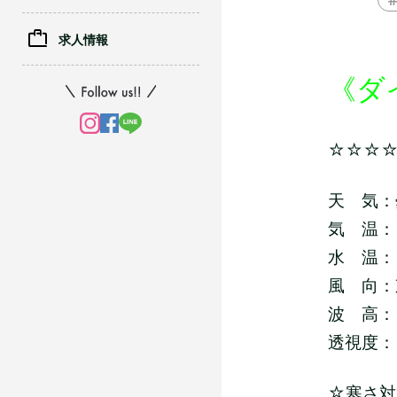
求人情報
《ダ
☆☆☆
天 気：
気 温：
水 温：
風 向：
波 高：
透視度：
☆寒さ対策