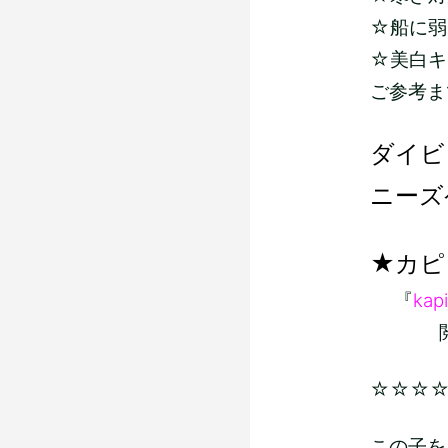
☆船に弱い
☆美白キ
ご参考ま
ダイビ
ニーズ
★カピ
『
kapi
閲覧よ
☆☆☆
この子を