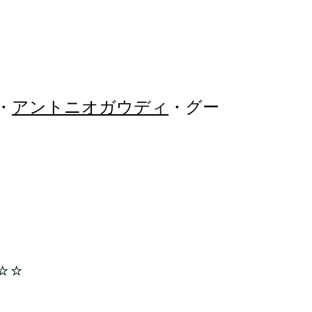
・
アントニオガウディ
・グー
☆☆