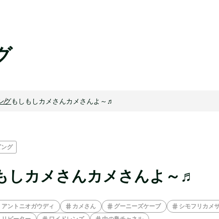
グ
ング
もしもしカメさんカメさんよ～♬
ビング
もしカメさんカメさんよ～♬
アントニオガウディ
カメさん
グーニーズケーブ
シモフリカメ
リピーター
ワイドレンズ
中の島チャネル