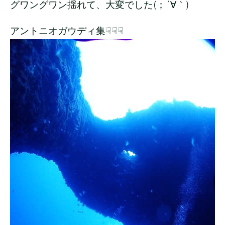
グワングワン揺れて、大変でした(；´∀｀)
アントニオガウディ集☟☟☟