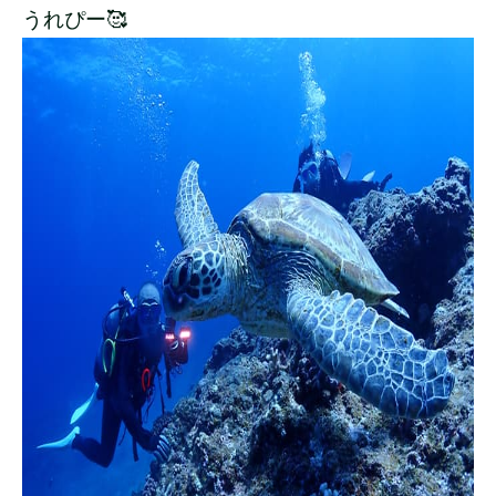
うれぴー🥰