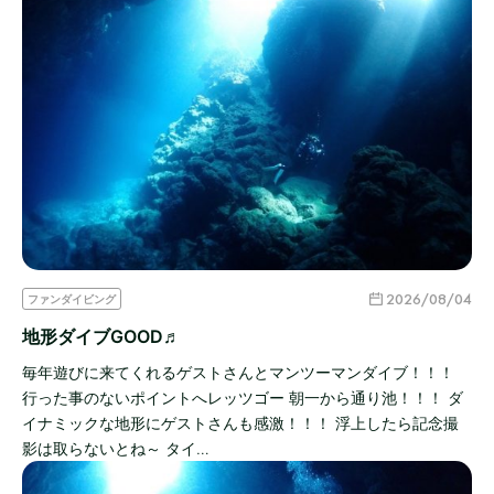
2026/08/04
ファンダイビング
地形ダイブGOOD♬
毎年遊びに来てくれるゲストさんとマンツーマンダイブ！！！
行った事のないポイントへレッツゴー 朝一から通り池！！！ ダ
イナミックな地形にゲストさんも感激！！！ 浮上したら記念撮
影は取らないとね～ タイ…