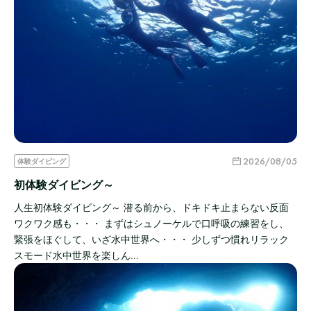
2026/08/05
体験ダイビング
初体験ダイビング～
人生初体験ダイビング～ 潜る前から、ドキドキ止まらない反面
ワクワク感も・・・ まずはシュノーケルで口呼吸の練習をし、
緊張をほぐして、いざ水中世界へ・・・ 少しずつ慣れリラック
スモード水中世界を楽しん…