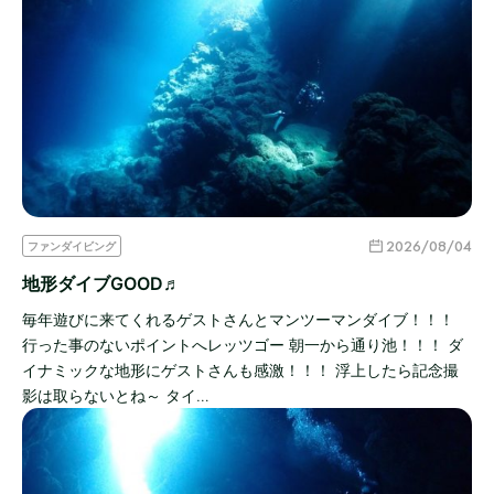
2026/08/04
ファンダイビング
地形ダイブGOOD♬
毎年遊びに来てくれるゲストさんとマンツーマンダイブ！！！
行った事のないポイントへレッツゴー 朝一から通り池！！！ ダ
イナミックな地形にゲストさんも感激！！！ 浮上したら記念撮
影は取らないとね～ タイ…