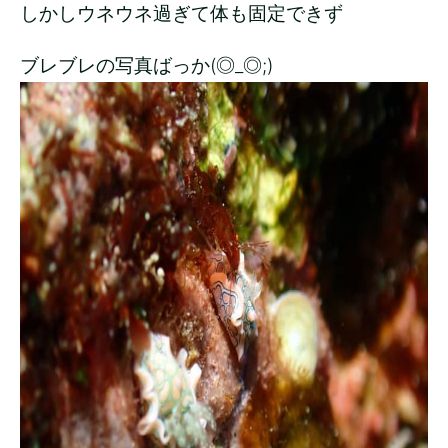
しかしウネウネ過ぎて体も固定できず
ブレブレの写真ばっか(◎_◎;)