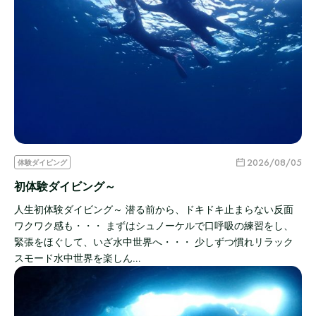
2026/08/05
体験ダイビング
初体験ダイビング～
人生初体験ダイビング～ 潜る前から、ドキドキ止まらない反面
ワクワク感も・・・ まずはシュノーケルで口呼吸の練習をし、
緊張をほぐして、いざ水中世界へ・・・ 少しずつ慣れリラック
スモード水中世界を楽しん…