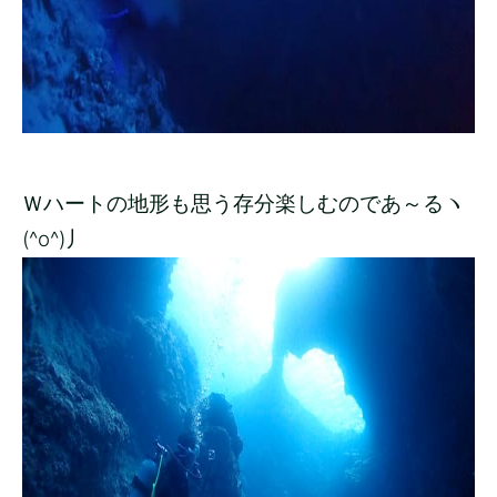
Ｗハートの地形も思う存分楽しむのであ～るヽ
(^o^)丿