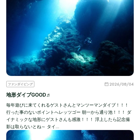
2026/08/04
ファンダイビング
地形ダイブGOOD♬
毎年遊びに来てくれるゲストさんとマンツーマンダイブ！！！
行った事のないポイントへレッツゴー 朝一から通り池！！！ ダ
イナミックな地形にゲストさんも感激！！！ 浮上したら記念撮
影は取らないとね～ タイ…