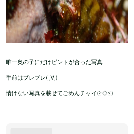
唯一奥の子にだけピントが合った写真
手前はブレブレ( ;∀;)
情けない写真を載せてごめんチャイ(≧◇≦)