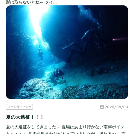
影は取らないとね～ タイ…
2026/08/03
ファンダイビング
夏の大遠征！！！
夏の大遠征をしてきました～ 夏場はあまり行かない南岸ポイン
トへ・・・ 多少台風うねりが入っていましたが、潜れるね～ 南