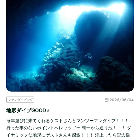
2026/08/04
ファンダイビング
地形ダイブGOOD♬
毎年遊びに来てくれるゲストさんとマンツーマンダイブ！！！
行った事のないポイントへレッツゴー 朝一から通り池！！！ ダ
イナミックな地形にゲストさんも感激！！！ 浮上したら記念撮