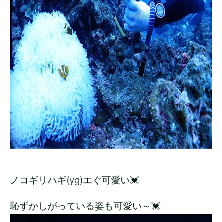
ノコギリハギ(yg)エぐ可愛い💓
恥ずかしがっている姿も可愛い～💓