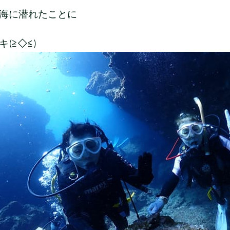
海に潜れたことに
(≧◇≦)