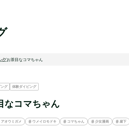
グ
ング
お茶目なコマちゃん
ビング
体験ダイビング
目なコマちゃん
アオウミガメ
ウメイロモドキ
コマちゃん
少女漫画
崖下