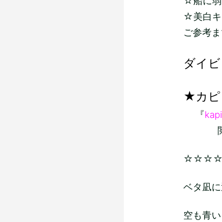
☆船に弱い
☆美白キ
ご参考ま
ダイビ
★カピ
『
kapi
閲覧よ
☆☆☆
ベタ凪に
空も青い