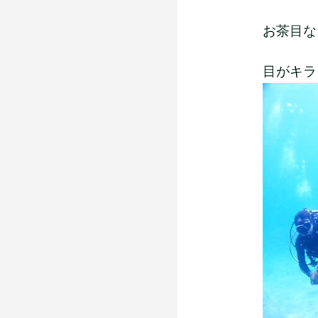
お茶目な
目がキラ