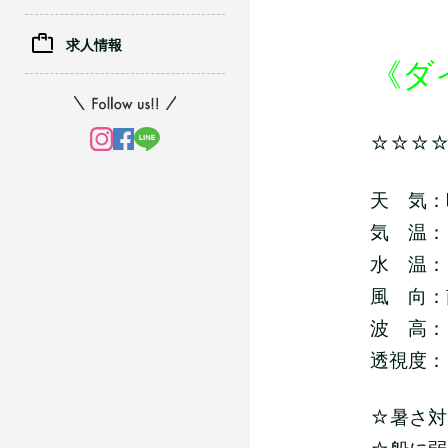
求人情報
《ダ
☆☆☆
天 気：
気 温：
水 温：
風 向：
波 高：
透視度：
☆暑さ対策