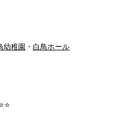
鳥幼稚園
・
白鳥ホール
☆☆