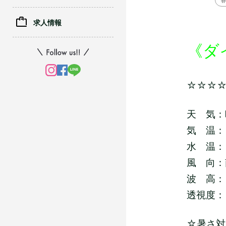
求人情報
《ダ
☆☆☆
天 気：
気 温：
水 温：
風 向：
波 高：
透視度：
☆暑さ対策