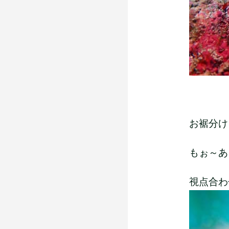
お裾分け
もぉ～あ
視点合わ