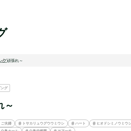
グ
ング
頑張れ～
ビング
れ～
ご夫婦
トサカリュウグウウミウシ
ハート
ヒオドシミノウミウ
白鳥ホール
白鳥幼稚園
Ｗアーチ