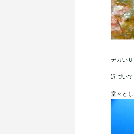
デカいＵＦＯ
近づいて
堂々とし