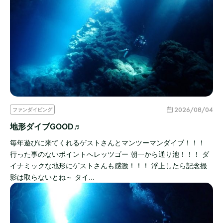
2026/08/04
ファンダイビング
地形ダイブGOOD♬
毎年遊びに来てくれるゲストさんとマンツーマンダイブ！！！
行った事のないポイントへレッツゴー 朝一から通り池！！！ ダ
イナミックな地形にゲストさんも感激！！！ 浮上したら記念撮
影は取らないとね～ タイ…