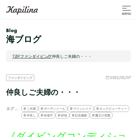
Blog
海ブログ
TOP
ファンダイビング
仲良しご夫婦の・・・
2022/02/07
ファンダイビング
仲良しご夫婦の・・・
タグ …
ご夫婦
ガーデンイール
マリンレイク
ロックビューティー
仲良し
珍道中
砂地
記念撮影
魔王の宮殿
《ダイビングコンディショ