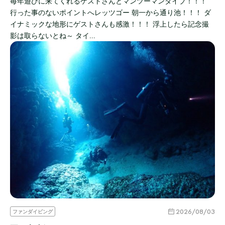
毎年遊びに来てくれるゲストさんとマンツーマンダイブ！！！
行った事のないポイントへレッツゴー 朝一から通り池！！！ ダ
イナミックな地形にゲストさんも感激！！！ 浮上したら記念撮
影は取らないとね～ タイ…
2026/08/03
ファンダイビング