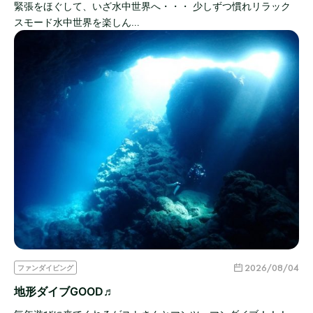
緊張をほぐして、いざ水中世界へ・・・ 少しずつ慣れリラック
スモード水中世界を楽しん…
2026/08/04
ファンダイビング
地形ダイブGOOD♬