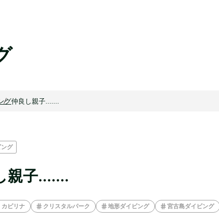
グ
ング
仲良し親子.......
ビング
子.......
カピリナ
クリスタルパーク
地形ダイビング
宮古島ダイビング