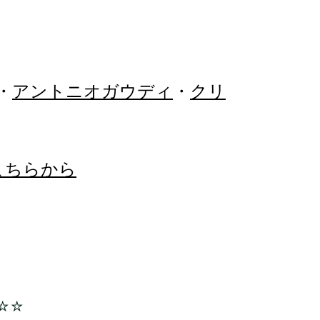
・
アントニオガウディ
・
クリ
こちらから
☆☆