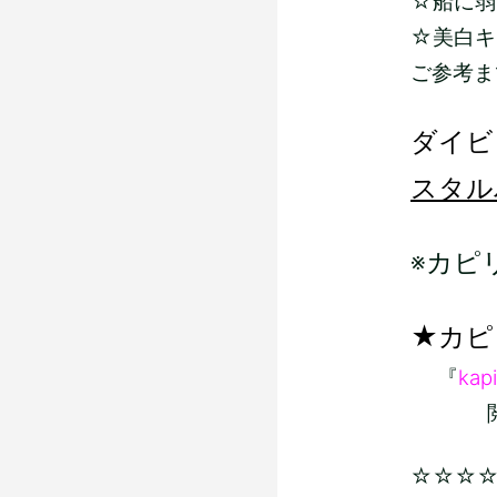
☆船に弱い
☆美白キ
ご参考ま
ダイビ
スタル
※カピ
★カピ
『
kapi
閲覧よ
☆☆☆