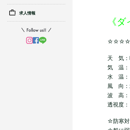
求人情報
《ダ
☆☆☆
天 気：
気 温：
水 温：
風 向：
波 高：
透視度：
☆防寒対策