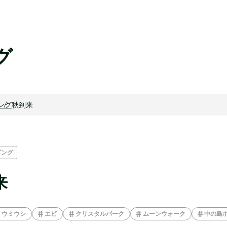
グ
ング
秋到来
ビング
来
ウミウシ
エビ
クリスタルパーク
ムーンウォーク
中の島