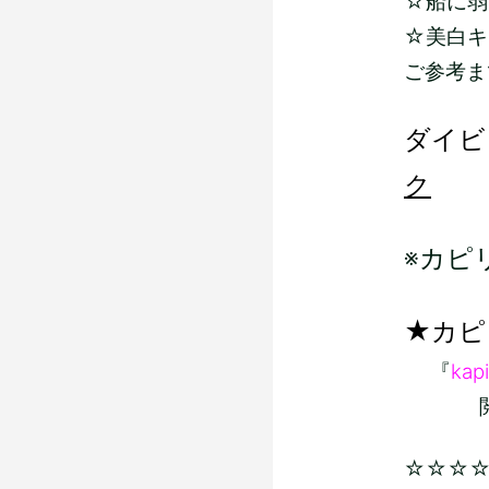
☆船に弱い
☆美白キ
ご参考ま
ダイビ
ク
※カピ
★カピ
『
kapi
閲覧よ
☆☆☆