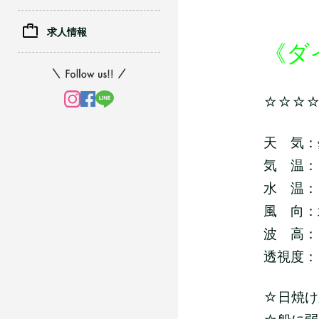
求人情報
《ダ
☆☆☆
天 気：
気 温：
水 温：
風 向：
波 高：
透視度：
☆日焼け対