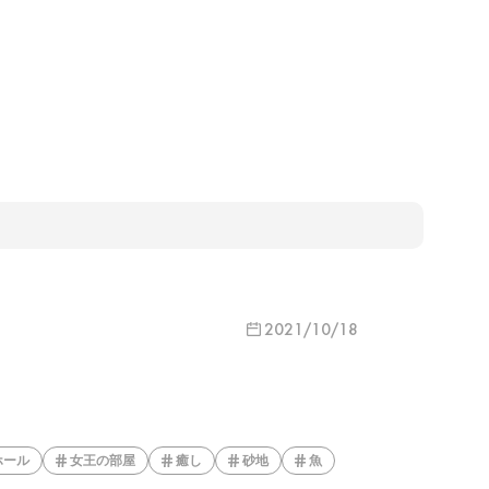
2021/10/18
ホール
女王の部屋
癒し
砂地
魚