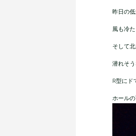
昨日の低気
風も冷たく
そして北
潜れそう
R型にド
ホールの