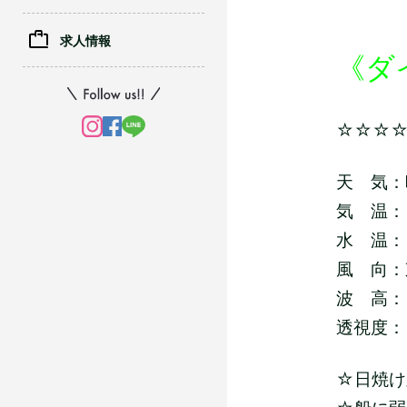
求人情報
《ダ
☆☆☆
天 気：
気 温：
水 温：
風 向：
波 高：
透視度：
☆日焼け対