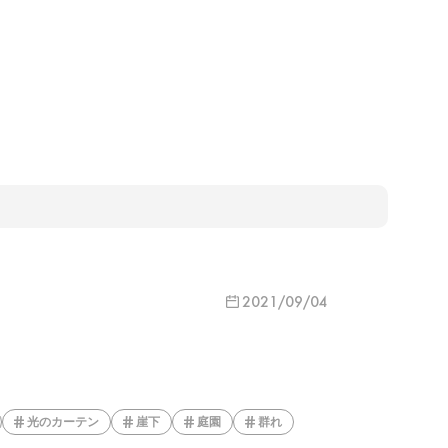
2021/09/04
光のカーテン
崖下
庭園
群れ