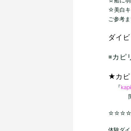
☆船に弱い
☆美白キ
ご参考ま
ダイビ
※カピ
★カピ
『
kapi
閲覧よ
☆☆☆
体験ダイ