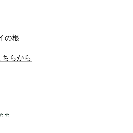
イの根
こちらから
☆☆