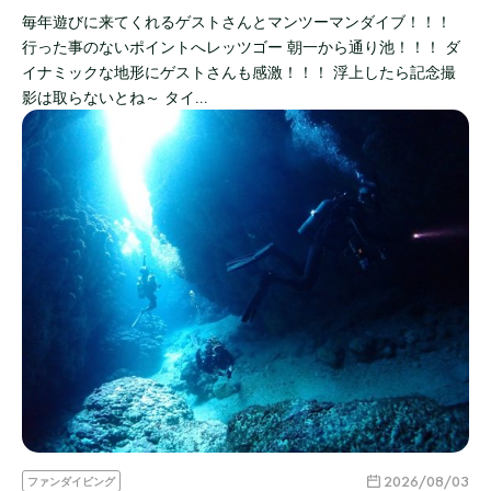
毎年遊びに来てくれるゲストさんとマンツーマンダイブ！！！
行った事のないポイントへレッツゴー 朝一から通り池！！！ ダ
イナミックな地形にゲストさんも感激！！！ 浮上したら記念撮
影は取らないとね～ タイ…
2026/08/03
ファンダイビング