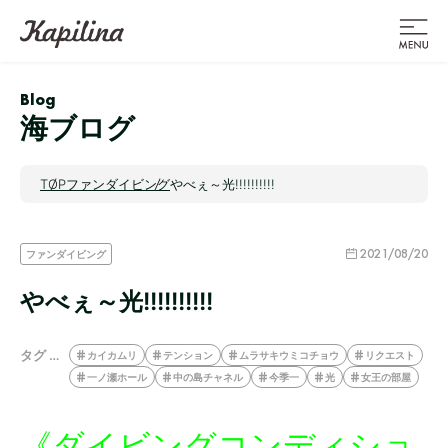
Blog
海ブログ
TOP
ファンダイビング
やべぇ～光!!!!!!!!!!
2021/08/20
ファンダイビング
やべぇ～光!!!!!!!!!!
タグ …
カイカムリ
テンション
ムラサキウミコチョウ
リクエスト
一ノ瀬ホール
中の島チャネル
今季一
光
女王の部屋
《ダイビングコンディショ