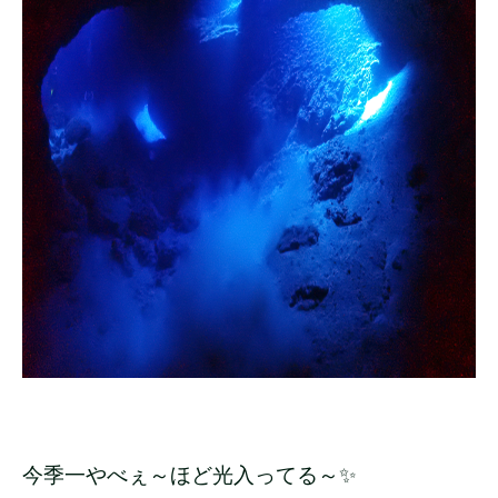
今季一やべぇ～ほど光入ってる～✨