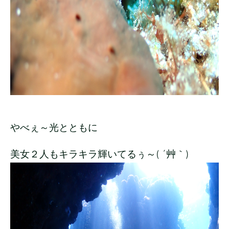
やべぇ～光とともに
美女２人もキラキラ輝いてるぅ～( ´艸｀)