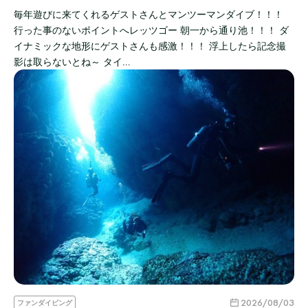
毎年遊びに来てくれるゲストさんとマンツーマンダイブ！！！
行った事のないポイントへレッツゴー 朝一から通り池！！！ ダ
イナミックな地形にゲストさんも感激！！！ 浮上したら記念撮
影は取らないとね～ タイ…
2026/08/03
ファンダイビング