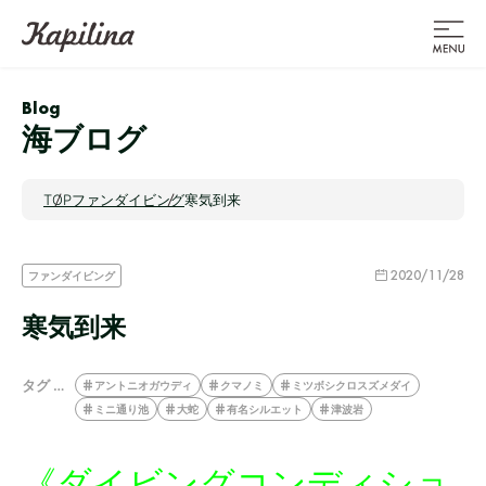
Blog
海ブログ
TOP
ファンダイビング
寒気到来
2020/11/28
ファンダイビング
寒気到来
タグ …
アントニオガウディ
クマノミ
ミツボシクロスズメダイ
ミニ通り池
大蛇
有名シルエット
津波岩
《ダイビングコンディショ