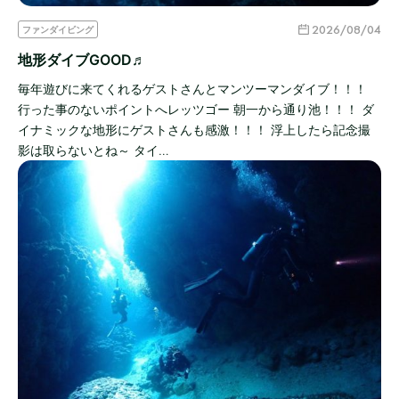
2026/08/04
ファンダイビング
地形ダイブGOOD♬
毎年遊びに来てくれるゲストさんとマンツーマンダイブ！！！
行った事のないポイントへレッツゴー 朝一から通り池！！！ ダ
イナミックな地形にゲストさんも感激！！！ 浮上したら記念撮
影は取らないとね～ タイ…