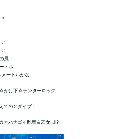
!!
５℃
２℃
西の風
メートル
８メートルかな...
☆がけ下☆デンターロック
えての２ダイブ！
ネハナゴイ乱舞＆乙女...!!?