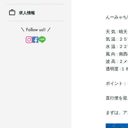
求人情報
んーみゃち!!
天 気 : 晴天
気 温 : ２
水 温 : ２
風 向 : 南
波 高 : ２
透明度 :１
ポイント：
直行便を迎
まずは、アカ