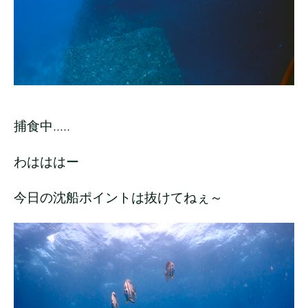
捕食中.....
わはははー
今日の沈船ポイントは抜けてねぇ～