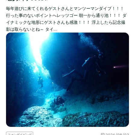
毎年遊びに来てくれるゲストさんとマンツーマンダイブ！！！
行った事のないポイントへレッツゴー 朝一から通り池！！！ ダ
イナミックな地形にゲストさんも感激！！！ 浮上したら記念撮
影は取らないとね～ タイ…
2026/08/03
ファンダイビング