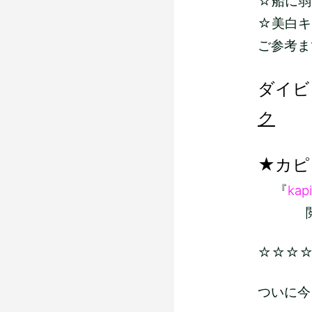
☆船に弱い
☆美白キ
ご参考ま
ダイビ
ク
★カピ
『
kapi
閲覧よ
☆☆☆
ついに今