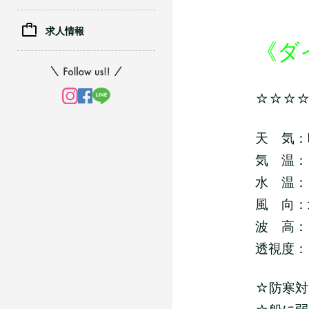
求人情報
《ダ
☆☆☆
天 気：
気 温：
水 温：
風 向：
波 高：
透視度：
☆防寒対策