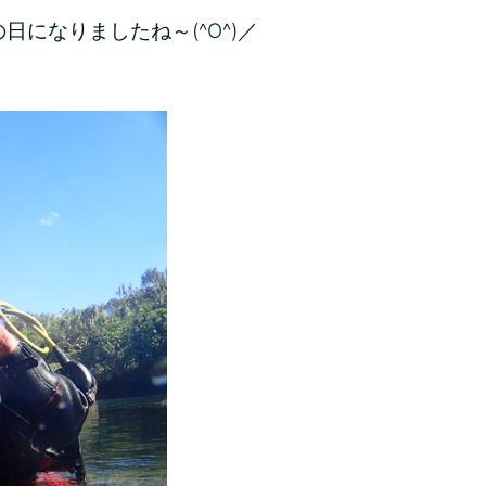
になりましたね～(^O^)／
♫