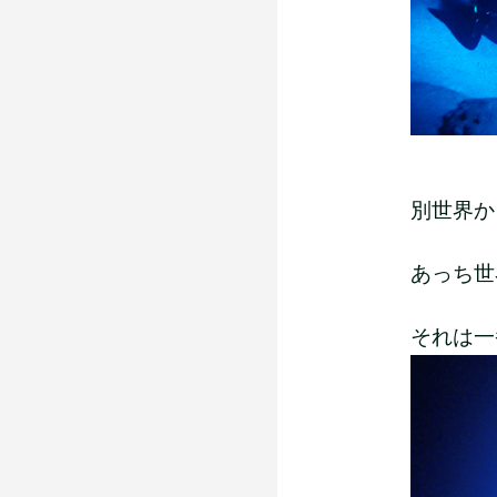
別世界か
あっち世
それは一