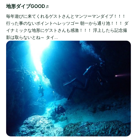
地形ダイブGOOD♬
毎年遊びに来てくれるゲストさんとマンツーマンダイブ！！！
行った事のないポイントへレッツゴー 朝一から通り池！！！ ダ
イナミックな地形にゲストさんも感激！！！ 浮上したら記念撮
影は取らないとね～ タイ…